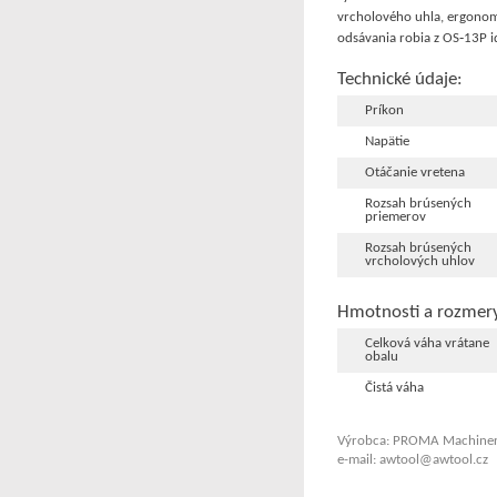
vrcholového uhla, ergonom
odsávania robia z OS‑13P i
Technické údaje:
Príkon
Napätie
Otáčanie vretena
Rozsah brúsených
priemerov
Rozsah brúsených
vrcholových uhlov
Hmotnosti a rozmer
Celková váha vrátane
obalu
Čistá váha
Výrobca: PROMA Machinery
e-mail: awtool@awtool.cz