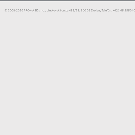
© 2008-2026 PROMA SK s.r.o., Lieskovská cesta 485/21, 960 01 Zvolen, Telefón: +421 45 55504