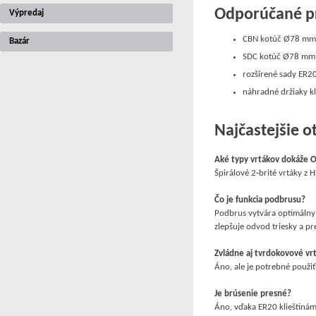
Odporúčané pr
Výpredaj
CBN kotúč Ø78 mm
Bazár
SDC kotúč Ø78 mm
rozšírené sady ER20
náhradné držiaky kl
Najčastejšie o
Aké typy vrtákov dokáže 
Špirálové 2‑brité vrtáky z 
Čo je funkcia podbrusu?
Podbrus vytvára optimálny t
zlepšuje odvod triesky a pr
Zvládne aj tvrdokovové vr
Áno, ale je potrebné použiť
Je brúsenie presné?
Áno, vďaka ER20 klieštiná