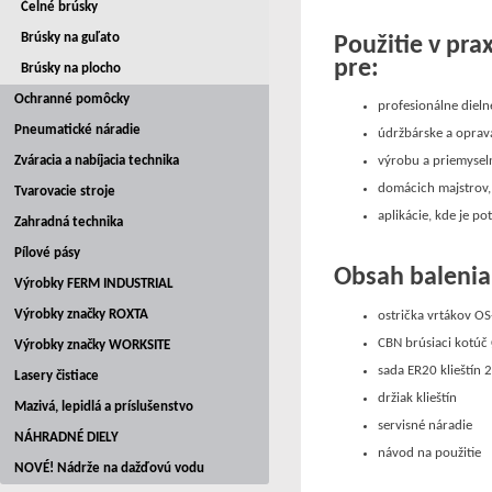
Čelné brúsky
Brúsky na guľato
Použitie v prax
pre:
Brúsky na plocho
Ochranné pomôcky
profesionálne dieln
Pneumatické náradie
údržbárske a oprav
Zváracia a nabíjacia technika
výrobu a priemysel
domácich majstrov, 
Tvarovacie stroje
aplikácie, kde je p
Zahradná technika
Pílové pásy
Obsah baleni
Výrobky FERM INDUSTRIAL
Výrobky značky ROXTA
ostrička vrtákov O
CBN brúsiaci kotú
Výrobky značky WORKSITE
sada ER20 klieštín
Lasery čistiace
držiak klieštín
Mazivá, lepidlá a príslušenstvo
servisné náradie
NÁHRADNÉ DIELY
návod na použitie
NOVÉ! Nádrže na dažďovú vodu