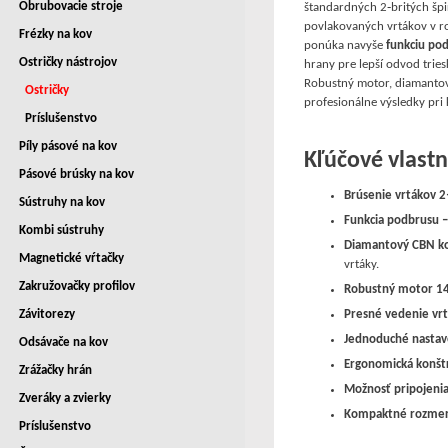
Obrubovacie stroje
štandardných 2‑britých špi
povlakovaných vrtákov v 
Frézky na kov
ponúka navyše
funkciu po
Ostričky nástrojov
hrany pre lepší odvod triesk
Robustný motor, diamantov
Ostričky
profesionálne výsledky pri
Príslušenstvo
Píly pásové na kov
Kľúčové vlastn
Pásové brúsky na kov
Brúsenie vrtákov
Sústruhy na kov
Funkcia podbrusu 
Kombi sústruhy
Diamantový CBN ko
Magnetické vŕtačky
vrtáky.
Zakružovačky profilov
Robustný motor 14
Presné vedenie vr
Závitorezy
Jednoduché nastav
Odsávače na kov
Ergonomická konšt
Zrážačky hrán
Možnosť pripojeni
Zveráky a zvierky
Kompaktné rozmer
Príslušenstvo