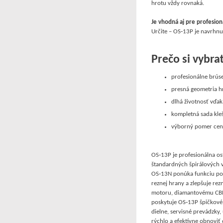
hrotu vždy rovnaká.
Je vhodná aj pre profesio
Určite – OS‑13P je navrhnu
Prečo si vybr
profesionálne brús
presná geometria h
dlhá životnosť vďa
kompletná sada kleš
výborný pomer cen
OS‑13P je profesionálna os
štandardných špirálových
OS‑13N ponúka funkciu pod
reznej hrany a zlepšuje re
motoru, diamantovému CBN
poskytuje OS‑13P špičkové
dielne, servisné prevádzky
rýchlo a efektívne obnoviť