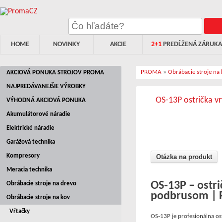
HOME
NOVINKY
AKCIE
2+1
PREDĹŽENÁ ZÁRUKA
PROMA
»
Obrábacie stroje na
AKCIOVÁ PONUKA STROJOV PROMA
NAJPREDÁVANEJŠIE VÝROBKY
OS-13P ostrička v
VÝHODNÁ AKCIOVÁ PONUKA
Akumulátorové náradie
Elektrické náradie
Garážová technika
Kompresory
Otázka na produkt
Meracia technika
OS‑13P – ostr
Obrábacie stroje na drevo
podbrusom |
Obrábacie stroje na kov
Vŕtačky
OS‑13P je profesionálna os