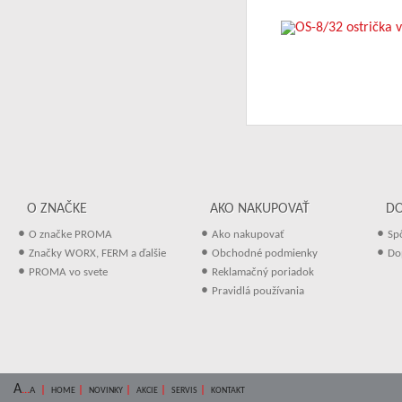
O ZNAČKE
AKO NAKUPOVAŤ
D
•
•
•
O značke PROMA
Ako nakupovať
Sp
•
•
•
Značky WORX, FERM a ďalšie
Obchodné podmienky
Do
•
•
PROMA vo svete
Reklamačný poriadok
•
Pravidlá používania
A
...
|
|
|
|
|
A
HOME
NOVINKY
AKCIE
SERVIS
KONTAKT