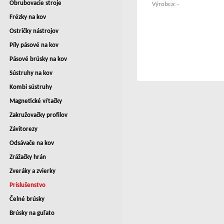
Obrubovacie stroje
Výrobca: -
Frézky na kov
Ostričky nástrojov
Píly pásové na kov
Pásové brúsky na kov
Sústruhy na kov
Kombi sústruhy
Magnetické vŕtačky
Zakružovačky profilov
Závitorezy
Odsávače na kov
Zrážačky hrán
Zveráky a zvierky
Príslušenstvo
Čelné brúsky
Brúsky na guľato