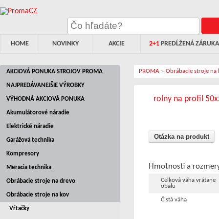
HOME
NOVINKY
AKCIE
2+1
PREDĹŽENÁ ZÁRUKA
PROMA
»
Obrábacie stroje na
AKCIOVÁ PONUKA STROJOV PROMA
NAJPREDÁVANEJŠIE VÝROBKY
rolny na profil 50
VÝHODNÁ AKCIOVÁ PONUKA
Akumulátorové náradie
Elektrické náradie
Otázka na produkt
Garážová technika
Kompresory
Hmotnosti a rozmer
Meracia technika
Celková váha vrátane
Obrábacie stroje na drevo
obalu
Obrábacie stroje na kov
Čistá váha
Vŕtačky