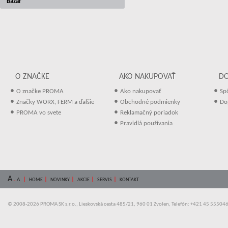
Bazár
O ZNAČKE
AKO NAKUPOVAŤ
D
•
•
•
O značke PROMA
Ako nakupovať
Sp
•
•
•
Značky WORX, FERM a ďalšie
Obchodné podmienky
Do
•
•
PROMA vo svete
Reklamačný poriadok
•
Pravidlá používania
A
...
|
|
|
|
|
A
HOME
NOVINKY
AKCIE
SERVIS
KONTAKT
© 2008-2026 PROMA SK s.r.o., Lieskovská cesta 485/21, 960 01 Zvolen, Telefón: +421 45 55504