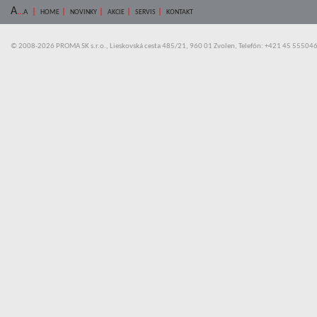
A
...
|
|
|
|
|
A
HOME
NOVINKY
AKCIE
SERVIS
KONTAKT
© 2008-2026 PROMA SK s.r.o., Lieskovská cesta 485/21, 960 01 Zvolen, Telefón: +421 45 55504