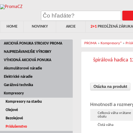
HOME
NOVINKY
AKCIE
2+1
PREDĹŽENÁ ZÁRUKA
PROMA
»
Kompresory*
»
Prís
AKCIOVÁ PONUKA STROJOV PROMA
NAJPREDÁVANEJŠIE VÝROBKY
špirálová hadica 1
VÝHODNÁ AKCIOVÁ PONUKA
Akumulátorové náradie
Elektrické náradie
Garážová technika
Otázka na produkt
Kompresory
Kompresory na stavbu
Hmotnosti a rozmer
Olejové
Celková váha vrátane
obalu
Bezolejové
Čistá váha
Príslušenstvo