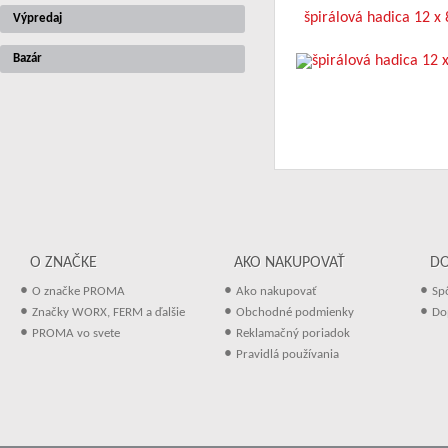
špirálová hadica 12 x
Výpredaj
Bazár
O ZNAČKE
AKO NAKUPOVAŤ
D
•
•
•
O značke PROMA
Ako nakupovať
Sp
•
•
•
Značky WORX, FERM a ďalšie
Obchodné podmienky
Do
•
•
PROMA vo svete
Reklamačný poriadok
•
Pravidlá používania