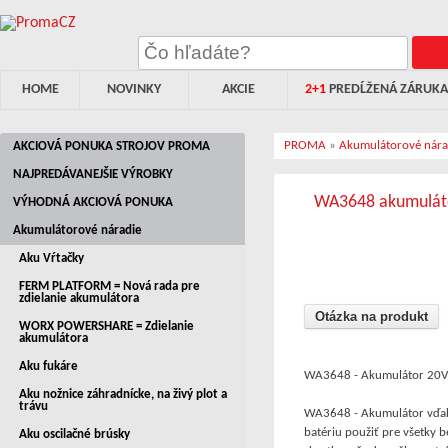
HOME
NOVINKY
AKCIE
2+1
PREDĹŽENÁ ZÁRUKA
PROMA
»
Akumulátorové nára
AKCIOVÁ PONUKA STROJOV PROMA
NAJPREDÁVANEJŠIE VÝROBKY
WA3648 akumulátor
VÝHODNÁ AKCIOVÁ PONUKA
Akumulátorové náradie
Aku Vŕtačky
FERM PLATFORM = Nová rada pre
zdielanie akumulátora
Otázka na produkt
WORX POWERSHARE = Zdielanie
akumulátora
Aku fukáre
WA3648 - Akumulátor 20V
Aku nožnice záhradnícke, na živý plot a
trávu
WA3648 - Akumulátor vďa
batériu použiť pre všetky 
Aku oscilačné brúsky