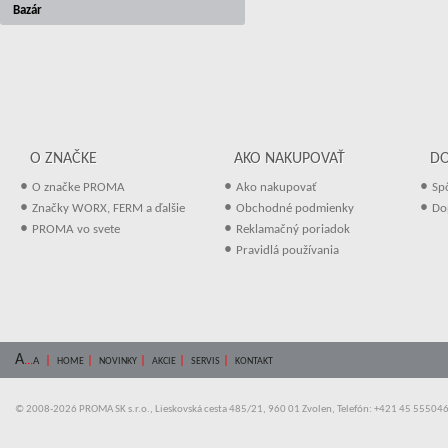
Bazár
O ZNAČKE
AKO NAKUPOVAŤ
D
•
•
•
O značke PROMA
Ako nakupovať
Sp
•
•
•
Značky WORX, FERM a ďalšie
Obchodné podmienky
Do
•
•
PROMA vo svete
Reklamačný poriadok
•
Pravidlá používania
A
...
|
|
|
|
|
A
HOME
NOVINKY
AKCIE
SERVIS
KONTAKT
© 2008-2026 PROMA SK s.r.o., Lieskovská cesta 485/21, 960 01 Zvolen, Telefón: +421 45 55504