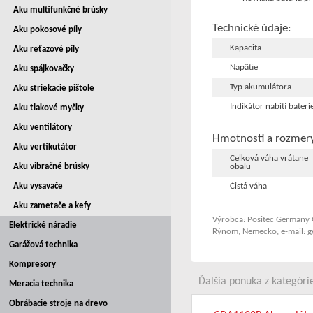
Aku multifunkčné brúsky
Technické údaje:
Aku pokosové píly
Kapacita
Aku reťazové píly
Napätie
Aku spájkovačky
Typ akumulátora
Aku striekacie pištole
Indikátor nabití bateri
Aku tlakové myčky
Aku ventilátory
Hmotnosti a rozmer
Aku vertikutátor
Celková váha vrátane
obalu
Aku vibračné brúsky
Čistá váha
Aku vysavače
Aku zametače a kefy
Výrobca: Positec Germany 
Elektrické náradie
Rýnom, Nemecko, e-mail:
Garážová technika
Kompresory
Ďalšia ponuka z kategórie
Meracia technika
Obrábacie stroje na drevo