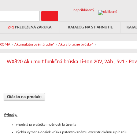
neprihlásený
2+1
PREDĹŽENÁ ZÁRUKA
KATALÓG NA STIAHNUTIE
KATA
PROMA
»
Akumulátorové náradie*
»
Aku vibračné brúsky*
»
WX820 Aku multifunkčná brúska Li-Ion 20V, 2Ah , 5v1 - P
Otázka na produkt
Výhody:
vhodná pre všetky možnosti brúsenia
rýchla výmena dosiek vďaka patentovanému excentrickému upínaniu