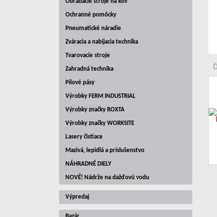
Obrábacie stroje na kov
Ochranné pomôcky
Pneumatické náradie
Zváracia a nabíjacia technika
Tvarovacie stroje
Ď
Zahradná technika
Pílové pásy
Výrobky FERM INDUSTRIAL
Výrobky značky ROXTA
Výrobky značky WORKSITE
Lasery čistiace
Mazivá, lepidlá a príslušenstvo
NÁHRADNÉ DIELY
NOVÉ! Nádrže na dažďovú vodu
Výpredaj
Bazár