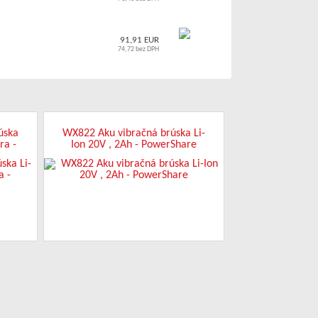
91,91 EUR
74,72 bez DPH
úska
WX822 Aku vibračná brúska Li-
ra -
Ion 20V , 2Ah - PowerShare