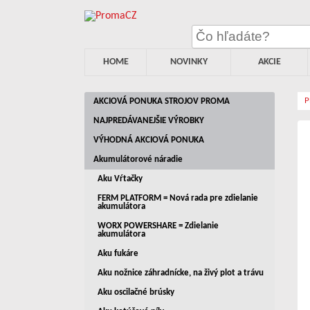
HOME
NOVINKY
AKCIE
AKCIOVÁ PONUKA STROJOV PROMA
NAJPREDÁVANEJŠIE VÝROBKY
VÝHODNÁ AKCIOVÁ PONUKA
Akumulátorové náradie
Aku Vŕtačky
FERM PLATFORM = Nová rada pre zdielanie
akumulátora
WORX POWERSHARE = Zdielanie
akumulátora
Aku fukáre
Aku nožnice záhradnícke, na živý plot a trávu
Aku oscilačné brúsky