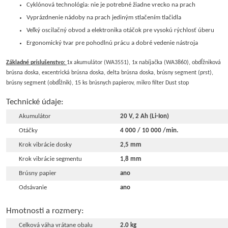
Cyklónová technológia: nie je potrebné žiadne vrecko na prach
Vyprázdnenie nádoby na prach jediným stlačením tlačidla
Veľký oscilačný obvod a elektronika otáčok pre vysokú rýchlosť úberu
Ergonomický tvar pre pohodlnú prácu a dobré vedenie nástroja
Základné príslušenstvo:
1x akumulátor (WA3551), 1x nabíjačka (WA3860), obdĺžniková
brúsna doska, excentrická brúsna doska, delta brúsna doska, brúsny segment (prst),
brúsny segment (obdĺžnik), 15 ks brúsnych papierov, mikro filter Dust stop
Technické údaje:
Akumulátor
20 V, 2 Ah (Li-Ion)
Otáčky
4 000 / 10 000 /min.
Krok vibrácie dosky
2,5 mm
Krok vibrácie segmentu
1,8 mm
Brúsny papier
ano
Odsávanie
ano
Hmotnosti a rozmery:
Celková váha vrátane obalu
2.0 kg