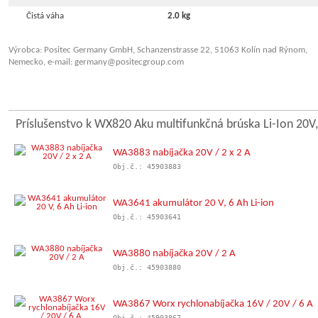
Čistá váha
2.0 kg
Výrobca: Positec Germany GmbH, Schanzenstrasse 22, 51063 Kolín nad Rýnom,
Nemecko, e-mail: germany@positecgroup.com
Príslušenstvo k WX820 Aku multifunkčná brúska Li-Ion 20V
WA3883 nabíjačka 20V / 2 x 2 A
Obj.č.: 45903883
WA3641 akumulátor 20 V, 6 Ah Li-ion
Obj.č.: 45903641
WA3880 nabíjačka 20V / 2 A
Obj.č.: 45903880
WA3867 Worx rychlonabíjačka 16V / 20V / 6 A
Obj.č.: 45903867