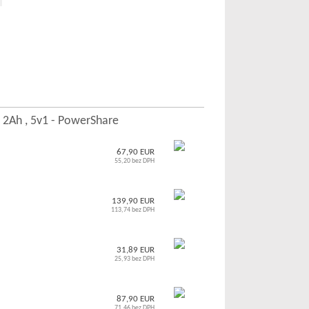
, 2Ah , 5v1 - PowerShare
67,90 EUR
55,20 bez DPH
139,90 EUR
113,74 bez DPH
31,89 EUR
25,93 bez DPH
87,90 EUR
71,46 bez DPH