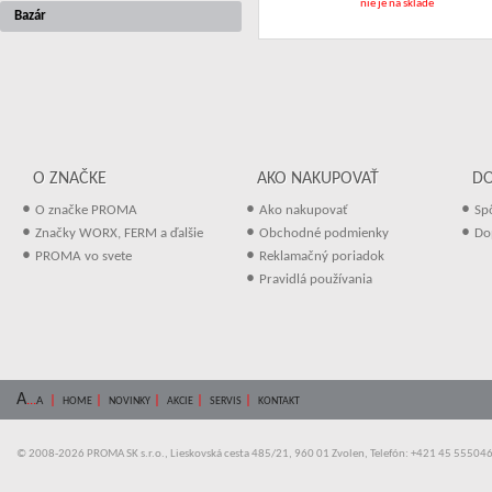
nie je na sklade
Bazár
O ZNAČKE
AKO NAKUPOVAŤ
D
•
•
•
O značke PROMA
Ako nakupovať
Sp
•
•
•
Značky WORX, FERM a ďalšie
Obchodné podmienky
Do
•
•
PROMA vo svete
Reklamačný poriadok
•
Pravidlá používania
A
...
|
|
|
|
|
A
HOME
NOVINKY
AKCIE
SERVIS
KONTAKT
© 2008-2026 PROMA SK s.r.o., Lieskovská cesta 485/21, 960 01 Zvolen, Telefón: +421 45 55504